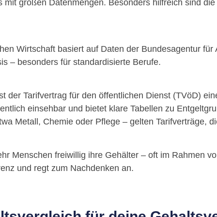
rts mit großen Datenmengen. Besonders hilfreich sind die
chen Wirtschaft basiert auf Daten der Bundesagentur für Ar
is – besonders für standardisierte Berufe.
ist der Tarifvertrag für den öffentlichen Dienst (TVöD) ei
fentlich einsehbar und bietet klare Tabellen zu Entgeltg
a Metall, Chemie oder Pflege – gelten Tarifverträge, di
r Menschen freiwillig ihre Gehälter – oft im Rahmen von
arenz und regt zum Nachdenken an.
ltsvergleich für deine Gehalts